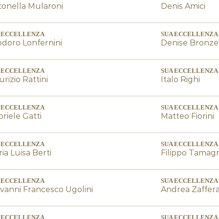
onella Mularoni
Denis Amici
 ECCELLENZA
SUA ECCELLENZA
doro Lonfernini
Denise Bronzet
 ECCELLENZA
SUA ECCELLENZA
rizio Rattini
Italo Righi
 ECCELLENZA
SUA ECCELLENZA
riele Gatti
Matteo Fiorini
 ECCELLENZA
SUA ECCELLENZA
ia Luisa Berti
Filippo Tamagn
 ECCELLENZA
SUA ECCELLENZA
vanni Francesco Ugolini
Andrea Zaffera
 ECCELLENZA
SUA ECCELLENZA