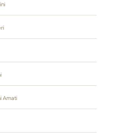
ni
ri
i
i Amati