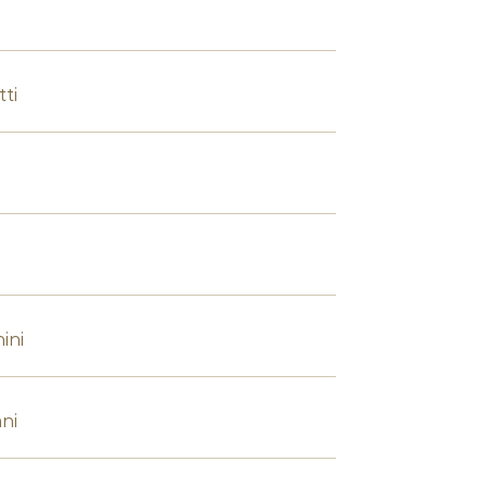
ti
ini
ni