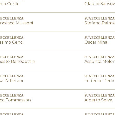
co Conti
Glauco Sansovi
 ECCELLENZA
SUA ECCELLENZA
ancesco Mussoni
Stefano Palmie
 ECCELLENZA
SUA ECCELLENZA
ssimo Cenci
Oscar Mina
 ECCELLENZA
SUA ECCELLENZA
esto Benedettini
Assunta Melon
 ECCELLENZA
SUA ECCELLENZA
a Zafferani
Federico Pedin
 ECCELLENZA
SUA ECCELLENZA
rco Tommassoni
Alberto Selva
 ECCELLENZA
SUA ECCELLENZA