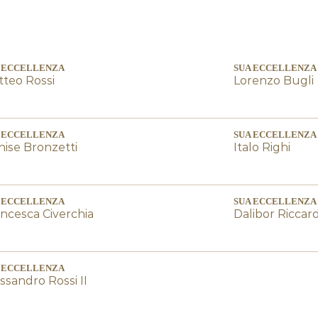
 ECCELLENZA
SUA ECCELLENZA
teo Rossi
Lorenzo Bugli
 ECCELLENZA
SUA ECCELLENZA
ise Bronzetti
Italo Righi
 ECCELLENZA
SUA ECCELLENZA
ncesca Civerchia
Dalibor Riccard
 ECCELLENZA
ssandro Rossi II