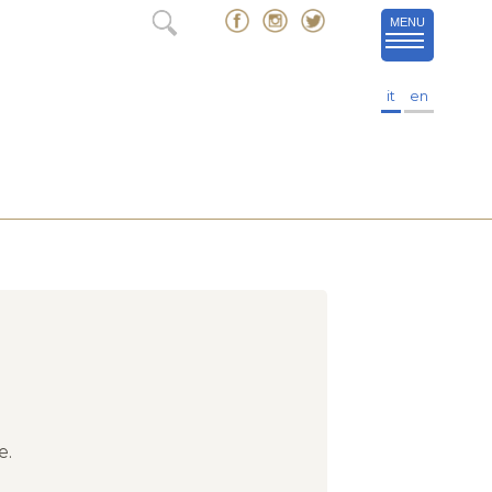
MENU
it
en
e.