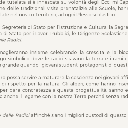
rde tutelata si è innescata su volontà degli Ecc. mi Ca
ne delle tradizionali visite prenatalizie alle Scuole, ha
ate nel nostro Territorio, ad ogni Plesso scolastico.
a Segreteria di Stato per l’Istruzione e Cultura, la Segret
i Stato per i Lavori Pubblici, le Dirigenze Scolastiche e
lle Radici
.
ermoglieranno insieme celebrando la crescita e la bio
 simbolico dove le radici scavano la terra e i rami cre
 grande quando i giovani studenti protagonisti di quest
ro possa servire a maturare la coscienza nei giovani af
 di rispetto per la natura. Gli alberi, come hanno inse
e per dare concretezza a questa progettualità, sanno 
o anche il legame con la nostra Terra perché senza radi
 delle Radici
affinché siano i migliori custodi di quest