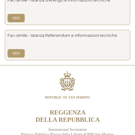
Fac-simile - Istanza d'Arengo e informazioni tecniche
.
VEDI
Fac-simile - Istanza Referendum e informazioni tecniche
.
VEDI
REPUBLIC OF SAN MARINO
REGGENZA
DELLA REPUBBLICA
Institutional Secretariat
Palazzo Pubblico Piazza della Libertà 47890 San Marino