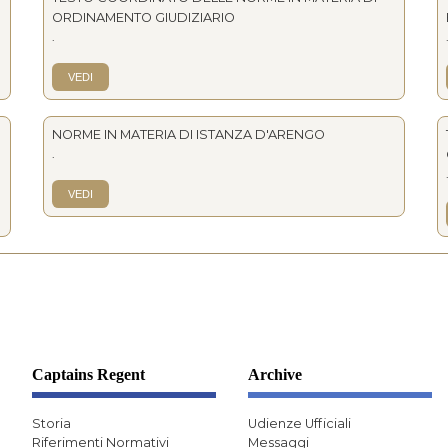
ORDINAMENTO GIUDIZIARIO
.
VEDI
NORME IN MATERIA DI ISTANZA D'ARENGO
.
VEDI
Captains Regent
Archive
Storia
Udienze Ufficiali
Riferimenti Normativi
Messaggi