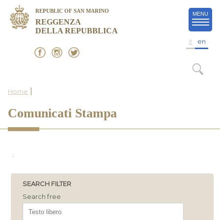
REPUBLIC OF SAN MARINO
MENU
REGGENZA
DELLA REPUBBLICA
it
en
|
Home
Comunicati Stampa
.
SEARCH FILTER
Search free